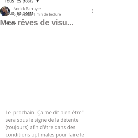
Tous les posts
Annick Barruyer
Tous les posts
6 juin 2022
1 min de lecture
Mes rêves de visu...
News
Le  prochain "Ça me dit bien-être" 
sera sous le signe de la détente 
(toujours) afin d'être dans des 
conditions optimales pour faire le 