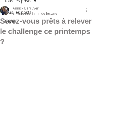
Tous les posts
Annick Barruyer
Tous les posts
8 mai 2022
1 min de lecture
Serez-vous prêts à relever
News
le challenge ce printemps
?